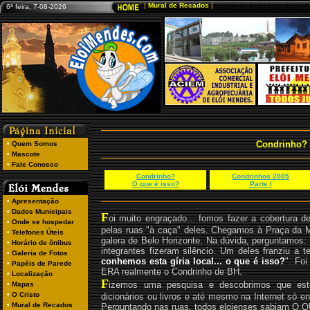
6ª feira, 7-08-2026
Condrinho? 
Condrinho?
Condrinhos 2005
O que é isso?
Parte I
F
oi muito engraçado... fomos fazer a cobertura 
pelas ruas "à caça" deles. Chegamos à Praça da
galera de Belo Horizonte. Na dúvida, perguntamos: 
integrantes fizeram silêncio. Um deles franziu a t
conhemos esta gíria local... o que é isso?
". Foi
ERA realmente o Condrinho de BH.
F
izemos uma pesquisa e descobrimos que es
dicionários ou livros e até mesmo na Internet só e
Perguntando nas ruas, todos eloienses sabiam O 