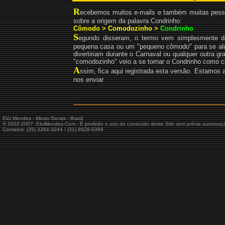
R
ecebemos muitos e-mails e também muitas pesso
sobre a origem da palavra Condrinho:
Cômodo > Comodozinho >
Condrinho
S
egundo disseram, o termo vem simplesmente d
pequena casa ou um "pequeno cômodo" para se alu
divertiriam durante o Carnaval ou qualquer outra gr
"comodozinho" veio a se tornar o Condrinho como 
A
ssim, fica aqui registrada esta versão. Estamos
nos enviar.
Elói Mendes - Minas Gerais - Brasil
© 2002-2007: EloiMendes.Com - É proibido o uso do conteúdo deste Site sem prévia autorizaç
Contatos: (35) 3264-3244 / (31) 9928-0368