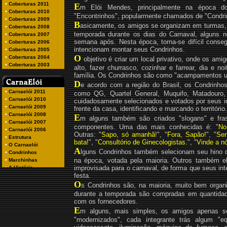
E
m Elói Mendes, principalmente na época d
"Encontrinhos", popularmente chamados de "Condri
B
asicamente, os amigos se organizam em turmas, 
temporada durante os dias do Carnaval, alguns
semana após. Nesta época, torna-se difícil conse
intencionam montar seus Condrinhos.
O
objetivo é criar um local privativo, onde os amig
alto, fazer churrasco, cozinhar e farrear, dia e n
família. Os Condrinhos são como "acampamentos ur
D
e acordo com a região do Brasil, os Condrinho
como QG, Quartel General, Muquifo, Matadouro,
cuidadosamente selecionados e votados por seus i
frente da casa, identificando e marcando o território.
E
m alguns também são criados "slogans" e fr
componentes. Uma das mais conhecidas é: "
No
Outras: "
Sapo, só amanhã
!", "
Fora, Sapão!
", "
Ser
bata!
", "
Consultório de Ginecologistas.
", "
Vinde a n
A
lguns Condrinhos também selecionam seu hino 
na época, votada pela maioria. Outros também e
improvisada para o carnaval, de forma que seus i
festa.
O
s Condrinhos são, na maioria, muito bem orga
durante a temporada são compradas em quantidad
com os fornecedores.
E
m alguns, mais simples, os amigos apenas se
"modernizados", cada integrante trás algum "