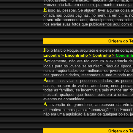
videocassete, iluminação, máquina de fumaça, neo
Freezer não falta em nenhum, pra manter a cerveja 
É
isso aí, pessoal. Se alguém tiver alguma coisa a 
olhada nas outras páginas, no menu lá em cima, n
o seu não apareceu aqui, desculpe-nos, mas o tem
nos enviar suas fotos que publicaremos aqui com o 
Origem do Te
F
oi o Márcio Roque, arquiteto e eloiense de coraç
Encontro > Encontrinho > Contrinho >
Condrin
A
ntigamente, não era tão comum a existência de 
locais para os jovens se reunirem. Naquela época
nunca freqüentados por mulheres ou jovens. As d
nas grandes cidades, reservadas a uma minoria mai
A
ssim, nas vilas e pequenas cidades, as pess
casas, ao som de viola e acordeom, onde podiam 
todas as famílias, se incentivava pelo menos um d
musical, qualquer que fosse, pois era a única f
eventos na comunidade.
A
invenção do gramofone, antecessor da vitrol
alternativa a mais para a 'sonorização' dos Encont
não era uma aquisição à altura de qualquer bolso, já
Origem do Te