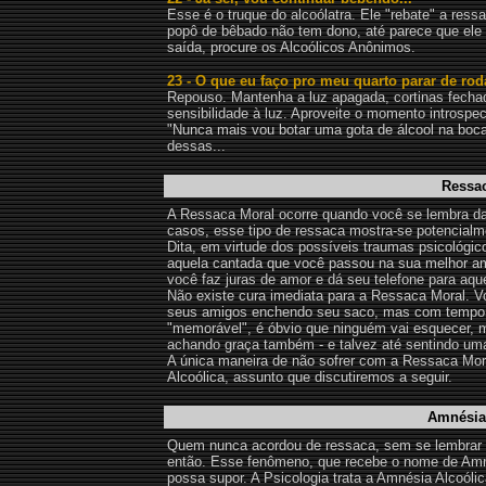
Esse é o truque do alcoólatra. Ele "rebate" a ress
popô de bêbado não tem dono, até parece que ele 
saída, procure os Alcoólicos Anônimos.
23 - O que eu faço pro meu quarto parar de rod
Repouso. Mantenha a luz apagada, cortinas fechad
sensibilidade à luz. Aproveite o momento introspe
"Nunca mais vou botar uma gota de álcool na boc
dessas...
Ressa
A Ressaca Moral ocorre quando você se lembra das
casos, esse tipo de ressaca mostra-se potencial
Dita, em virtude dos possíveis traumas psicológ
aquela cantada que você passou na sua melhor a
você faz juras de amor e dá seu telefone para aque
Não existe cura imediata para a Ressaca Moral. V
seus amigos enchendo seu saco, mas com tempo a
"memorável", é óbvio que ninguém vai esquecer, m
achando graça também - e talvez até sentindo uma 
A única maneira de não sofrer com a Ressaca Mora
Alcoólica, assunto que discutiremos a seguir.
Amnésia
Quem nunca acordou de ressaca, sem se lembrar de
então. Esse fenômeno, que recebe o nome de Amn
possa supor. A Psicologia trata a Amnésia Alcoó