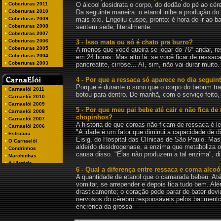
O álcool desidrata o corpo, do dedão do pé ao cér
Da seguinte maneira: o etanol inibe a produção do 
mais xixi. Engoliu cuspe, pronto: é hora de ir ao 
sentem sede, literalmente.
3 - Isso mata ou só é chato pra burro?
A menos que você queira se jogar do 76º andar, 
em 24 horas. Mas alto lá: se você ficar de ressac
pancreatite, cirrose... Aí, sim, não vai durar muito.
4 - Por que a ressaca só aparece no dia seguin
Porque é durante o sono que o corpo do bebum trab
botou para dentro. De manhã, com o serviço feito,
5 - Por que meu pai bebe até cair e não fica de
chopinhos?
A história de que coroas não ficam de ressaca é l
"A idade é um fator que diminui a capacidade de dig
Eisig, do Hospital das Clínicas de São Paulo. M
aldeído desidrogenase, a enzima que metaboliza o 
causa disso. "Elas não produzem a tal enzima", diz
6 - Qual a diferença entre ressaca e coma alcoó
A quantidade de etanol que o camarada bebeu. Até 
vomitar, se arrepender e depois fica tudo bem. Al
drasticamente; o coração pode parar de bater devi
nervosos do cérebro responsáveis pelos batiment
encrenca da grossa