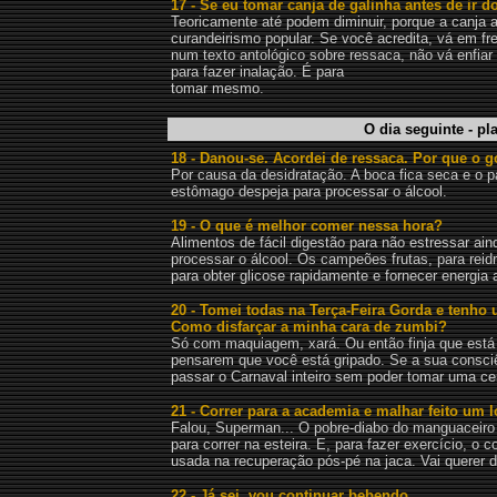
17 - Se eu tomar canja de galinha antes de ir 
Teoricamente até podem diminuir, porque a canja a
curandeirismo popular. Se você acredita, vá em f
num texto antológico sobre ressaca, não vá enfiar
para fazer inalação. É para
tomar mesmo.
O dia seguinte - p
18 - Danou-se. Acordei de ressaca. Por que o 
Por causa da desidratação. A boca fica seca e o p
estômago despeja para processar o álcool.
19 - O que é melhor comer nessa hora?
Alimentos de fácil digestão para não estressar ai
processar o álcool. Os campeões frutas, para reidr
para obter glicose rapidamente e fornecer energia 
20 - Tomei todas na Terça-Feira Gorda e tenho
Como disfarçar a minha cara de zumbi?
Só com maquiagem, xará. Ou então finja que está
pensarem que você está gripado. Se a sua consciên
passar o Carnaval inteiro sem poder tomar uma cer
21 - Correr para a academia e malhar feito um 
Falou, Superman... O pobre-diabo do manguaceiro 
para correr na esteira. E, para fazer exercício, o
usada na recuperação pós-pé na jaca. Vai querer di
22 - Já sei, vou continuar bebendo...