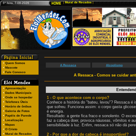
6ª feira, 7-08-2026
A Ressaca
Alcoolismo
A Ressaca - Comos se cuidar ant
Entendend
1 - O que acontece com o corpo?
Conhece a história do "bateu, levou"? Ressaca é
que sofreu. Funciona assim: o corpo gasta glicose
é energia.
Resultado: a gente fica fraco e sonolento. O exce
faz a cabeça doer, provoca náuseas, vômitos e a
sensibilidade à luz. Enfim, ressaca só não dá pere
2 - Por que a dor de cabeça é insuportável?