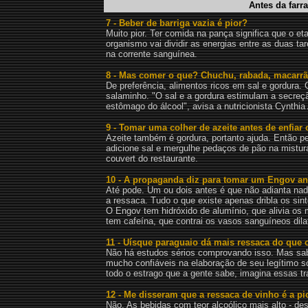
Antes da farr
7 - Beber de barriga vazia é pior?
Muito pior. Ter comida na pança significa que o et
organismo vai dividir as energias entre as duas tar
na corrente sanguínea.
8 - Mas comer o que? Chuchu, rabada, macarr
De preferência, alimentos ricos em sal e gordura. 
salaminho. "O sal e a gordura estimulam a secre
estômago do álcool", avisa a nutricionista Cynthia
9 - Tomar uma colher de azeite antes de enfiar 
Azeite também é gordura, portanto ajuda. Então pe
adicione sal e mergulhe pedaços de pão na mistur
couvert do restaurante.
10 - A propaganda diz para tomar um Engov ant
Até pode. Um ou dois antes é que não adianta nad
a ressaca. Tudo o que existe apenas dribla os sin
O Engov tem hidróxido de alumínio, que alivia os
tem cafeína, que contrai os vasos sanguíneos dilat
11 - Uísque paraguaio dá mais ressaca do que 
Não há estudos sérios comprovando isso. Mas sab
mucho confiáveis na elaboração de seu legítimo sc
todo o estrago que a gente sabe, imagina essas tr
12 - Me disseram que a ressaca de vinho é a pi
Não. As bebidas com teor alcoólico mais alto - de