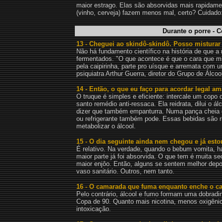
maior estrago. Elas são absorvidas mais rapidame
(vinho, cerveja) fazem menos mal, certo? Cuidado:
Durante o porre - 
13 - Cheguei ao skindô-skindô. Posso misturar
Não há fundamento científico na história de que a
fermentados. "O que acontece é que o cara que m
pela caipirinha, parte pro uísque e arremata com 
psiquiatra Arthur Guerra, diretor do Grupo de Álc
14 - Então, o que eu faço para acordar legal a
O truque é simples e eficiente: intercale um copo d
santo remédio anti-ressaca. Ela reidrata, dilui o ál
dizer que também empanturra. Numa pança cheia 
ou refrigerante também pode. Essas bebidas são r
metabolizar o álcool.
15 - O dia seguinte ainda nem chegou e já es
É relativo. Na verdade, quando o bebum vomita, há
maior parte já foi absorvida. O que tem é muita se
maior enjôo. Então, alguns se sentem melhor depo
vaso sanitário. Outros, nem tanto.
16 - O camarada que fuma enquanto enche o ca
Pelo contrário, álcool e fumo formam uma dobrad
Copa de 90. Quanto mais nicotina, menos oxigêni
intoxicação.