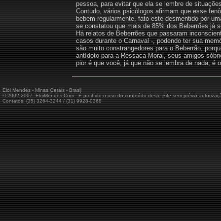
pessoa, para evitar que ela se lembre de situações
Contudo, vários psicólogos afirmam que esse fen
bebem regularmente, fato este desmentido por u
se constatou que mais de 85% dos Beberrões já s
Há relatos de Beberrões que passaram inconscient
casos durante o Carnaval -, podendo ter sua memó
são muito constrangedores para o Beberrão, porqu
antídoto para a Ressaca Moral, seus amigos sóbrio
pior é que você, já que não se lembra de nada, é o
Elói Mendes - Minas Gerais - Brasil
© 2002-2007: EloiMendes.Com - É proibido o uso do conteúdo deste Site sem prévia autorizaç
Contatos: (35) 3264-3244 / (31) 9928-0368