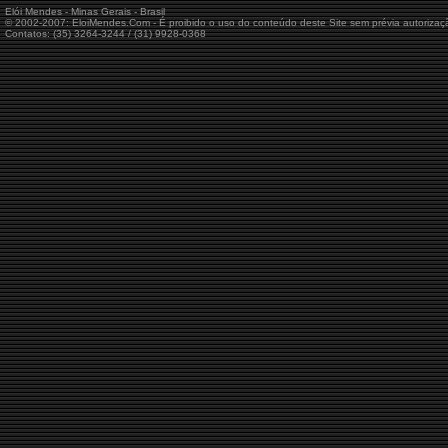
Elói Mendes - Minas Gerais - Brasil
© 2002-2007: EloiMendes.Com - É proibido o uso do conteúdo deste Site sem prévia autorizaç
Contatos: (35) 3264-3244 / (31) 9928-0368