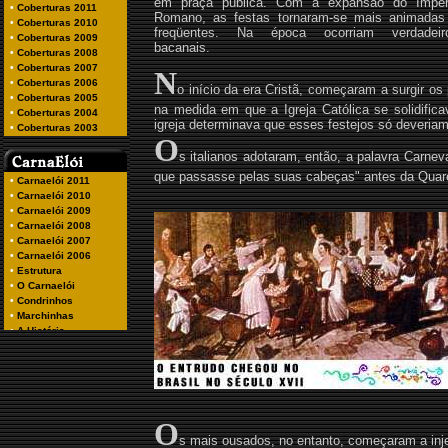
em praça pública. Com a expansão do Impér
Romano, as festas tornaram-se mais animadas
freqüentes. Na época ocorriam verdadeir
bacanais.
N
o início da era Cristã, começaram a surgir os
na medida em que a Igreja Católica se solidific
igreja determinava que esses festejos só deveria
O
s italianos adotaram, então, a palavra Carnev
que passasse pelas suas cabeças" antes da Quar
O
s mais ousados, no entanto, começaram a injeta