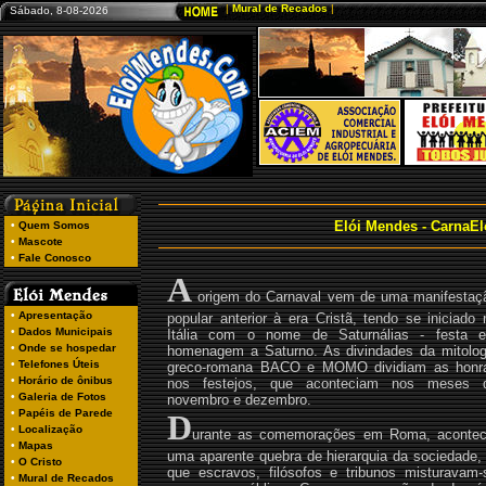
Sábado, 8-08-2026
Elói Mendes - CarnaEló
A
origem do Carnaval vem de uma manifestaç
popular anterior à era Cristã, tendo se iniciado 
Itália com o nome de Saturnálias - festa 
homenagem a Saturno. As divindades da mitolog
greco-romana BACO e MOMO dividiam as honr
nos festejos, que aconteciam nos meses 
novembro e dezembro.
D
urante as comemorações em Roma, acontec
uma aparente quebra de hierarquia da sociedade, 
que escravos, filósofos e tribunos misturavam-