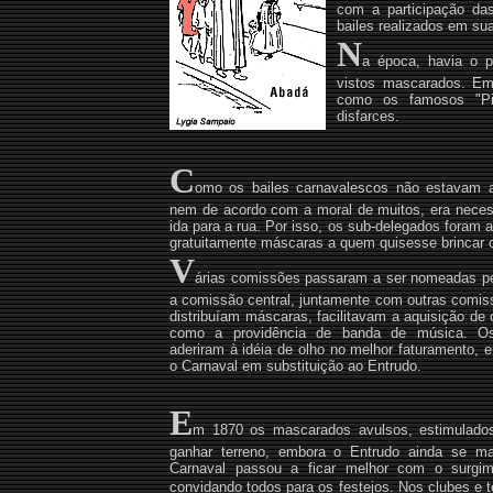
com a participação da
bailes realizados em sua
N
a época, havia o 
vistos mascarados. Em 
como os famosos "Pin
disfarces.
C
omo os bailes carnavalescos não estavam a
nem de acordo com a moral de muitos, era necess
ida para a rua. Por isso, os sub-delegados foram au
gratuitamente máscaras a quem quisesse brincar 
V
árias comissões passaram a ser nomeadas pel
a comissão central, juntamente com outras comis
distribuíam máscaras, facilitavam a aquisição de
como a providência de banda de música. Os
aderiram à idéia de olho no melhor faturamento,
o Carnaval em
substituição ao Entrudo.
E
m 1870 os mascarados avulsos, estimulados
ganhar terreno, embora o Entrudo ainda se ma
Carnaval passou a ficar melhor com o surgi
convidando todos para os festejos.
Nos clubes e t