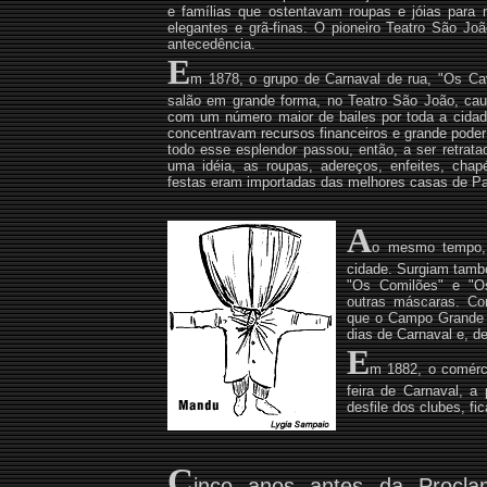
e famílias que ostentavam roupas e jóias para
elegantes e grã-finas. O pioneiro Teatro São J
antecedência.
E
m 1878, o grupo de Carnaval de rua, "Os Cav
salão em grande forma, no Teatro São João, causa
com um número maior de bailes por toda a cidad
concentravam recursos financeiros e grande poder po
todo esse esplendor passou, então, a ser retrata
uma idéia, as roupas, adereços, enfeites, cha
festas eram importadas das melhores casas de Pa
A
o mesmo tempo, 
cidade. Surgiam també
"Os Comilões" e "Os
outras máscaras. C
que o Campo Grande s
dias de Carnaval e, d
E
m 1882, o comérci
feira de Carnaval, a
desfile dos clubes, f
C
inco anos antes da Procl