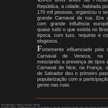
República, a cidade, habitada po
170 mil pessoas, organizou o se
grande Carnaval de rua. Era 
com grande influência europ
quase tudo o que existia no Bras
época, com luxo, requinte e c
elogiosos.
F
ortemente influenciado pelo 
Carnaval de Veneza, na I
mesclando a presença de tipos 
Carnaval de Nice, na França, 
de Salvador deu o primeiro pa
popularização com a participaçã
gente nas ruas.
Elói Mendes - Minas Gerais - Brasil
© 2002-2007: EloiMendes.Com - É proibido o uso do conteúdo deste Site sem prévia autorizaç