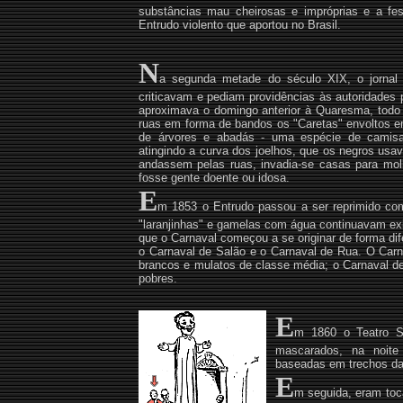
substâncias mau cheirosas e impróprias e a fes
Entrudo violento que aportou no Brasil.
N
a segunda metade do século XIX, o jornal D
criticavam e pediam providências às autoridades 
aproximava o domingo anterior à Quaresma, todo
ruas em forma de bandos os "Caretas" envoltos em
de árvores e abadás - uma espécie de camisa
atingindo a curva dos joelhos, que os negros us
andassem pelas ruas, invadia-se casas para mo
fosse gente doente ou idosa.
E
m 1853 o Entrudo passou a ser reprimido co
"laranjinhas" e gamelas com água continuavam exi
que o Carnaval começou a se originar de forma dif
o Carnaval de Salão e o Carnaval de Rua. O Carna
brancos e mulatos de classe média; o Carnaval d
pobres.
E
m 1860 o Teatro Sã
mascarados, na noite
baseadas em trechos da ó
E
m seguida, eram toc